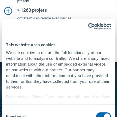
présent
> 1260 projets
ont été mis en œuvre avec succès
> 60 pays
avec une installation Primus Line
This website uses cookies
We use cookies to ensure the full functionality of our
website and to analyse our traffic. We share anonymised
information about the use of embedded external videos
on our website with our partner. Our partner may
combine it with other information that you have provided
to them or that they have collected from your use of their
services.
By choosing "Allow all" you consent to the use of cookies
on our website.
Consent
You can change your settings at any time with a
link in
Functional