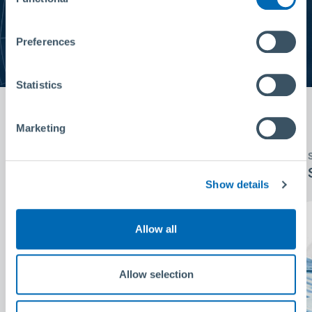
Selection
our privacy policy
.
Privacy Policy
|
About Us
Preferences
Statistics
Marketing
SYSTÈME PRIMUS LINE
Caractéristiques
Show details
Allow all
Allow selection