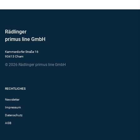
Rädlinger
primus line GmbH
Kammerdorfer Straße 16
93413 Cham
© 2026 Rädlinger primus line GmbH
RECHTLICHES
Newsletter
Impressum
Datenschutz
AGB
KONTAKT