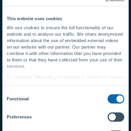
Dank der guten Besucherfrequenz am Stand, konkreter
Anfragen und des neuen Standkonzepts war die IFAT 2026
This website uses cookies
für Rädlinger Primus Line ein Erfolg.
We use cookies to ensure the full functionality of our
website and to analyse our traffic. We share anonymised
2
/
4
information about the use of embedded external videos
on our website with our partner. Our partner may
combine it with other information that you have provided
to them or that they have collected from your use of their
services.
By choosing "Allow all" you consent to the use of cookies
on our website.
Consent
You can change your settings at any time with a
link in
Functional
Selection
our privacy policy
.
Privacy Policy
|
About Us
Preferences