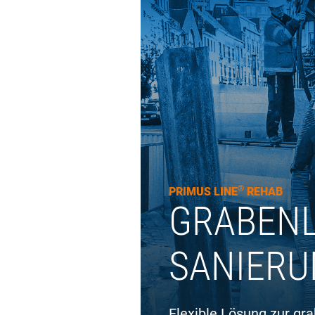
®
PRIMUS LINE
REHAB
GRABEN
SANIER
Flexible Lösung zur gr