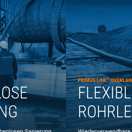
®
PRIMUS LINE
OVERLAND
LOSE
FLEXIBL
UNG
ROHRLE
abenlosen Sanierung
Wiederverwendbare 