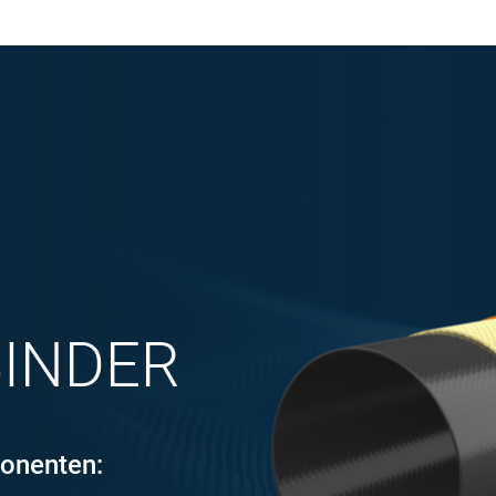
E
BINDER
onenten: