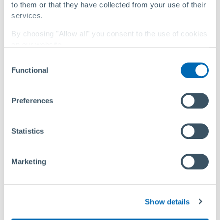
to them or that they have collected from your use of their
services.
By choosing "Allow all" you consent to the use of cookies
on our website.
Consent
You can change your settings at any time with a
link in
Functional
Selection
our privacy policy
.
Privacy Policy
|
About Us
Preferences
Statistics
Marketing
Erhalt historischer Bausubstanz: Sanierung einer
Show details
brückenmontierten Leitung