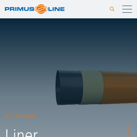
/
Tecnología
/
Liner