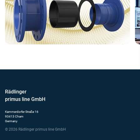
Rädlinger
primus line GmbH
Kammerdorfer Straße 16
93413 Cham
Germany
© 2026 Rädlinger primus line GmbH