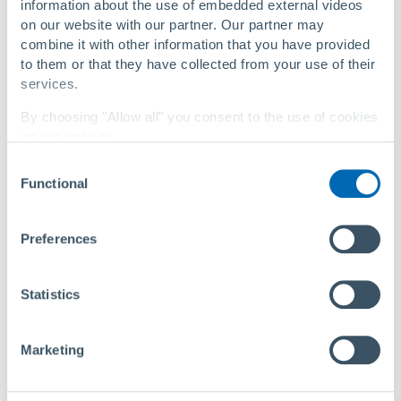
information about the use of embedded external videos
on our website with our partner. Our partner may
combine it with other information that you have provided
to them or that they have collected from your use of their
PE
services.
El polietileno, elegido por sus propiedades, sirve como
By choosing "Allow all" you consent to the use of cookies
on our website.
material óptimo para las capas internas y externas de
nuestras tuberías flexibles.
Consent
You can change your settings at any time with a
link in
Functional
Selection
our privacy policy
.
Su flexibilidad permite una instalación fácil. Además, la
alta resistencia a la abrasión del polietileno contribuye
Privacy Policy
|
About Us
significativamente a la durabilidad de la tubería. Este
Preferences
material asegura una protección duradera y un sellado
seguro, lo que lo convierte en una solución confiable y
Statistics
robusta.
Marketing