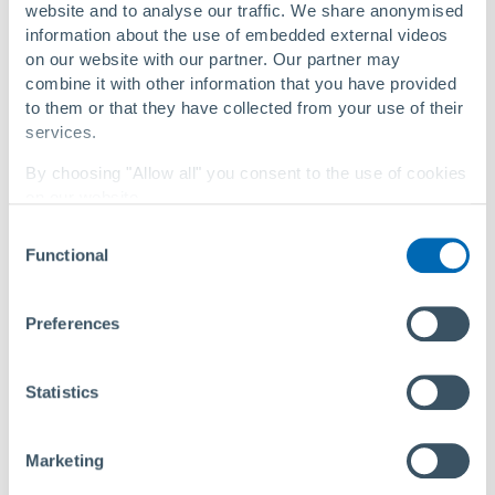
website and to analyse our traffic. We share anonymised
information about the use of embedded external videos
on our website with our partner. Our partner may
combine it with other information that you have provided
to them or that they have collected from your use of their
services.
By choosing "Allow all" you consent to the use of cookies
on our website.
Consent
You can change your settings at any time with a
link in
®
Eficaz en condiciones difíciles: Primus Line
Rehab
Functional
Selection
our privacy policy
.
para la renovación de conducciones en cruces
Privacy Policy
|
About Us
Preferences
Statistics
Marketing